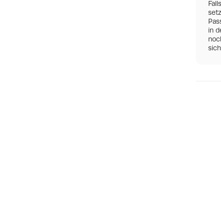
Fall
set
Pas
in d
noch
sic