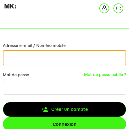
Retour
FR
Co
Adresse e-mail / Numéro mobile
Mot de passe oublié ?
Mot de passe
Créer un compte
Connexion