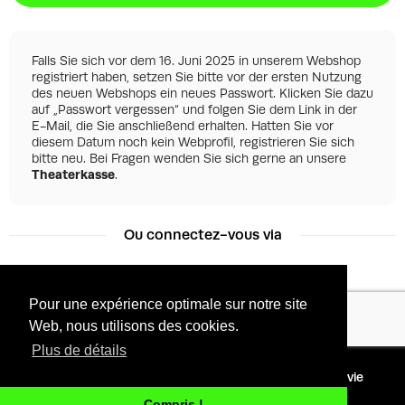
Falls Sie sich vor dem 16. Juni 2025 in unserem Webshop
registriert haben, setzen Sie bitte vor der ersten Nutzung
des neuen Webshops ein neues Passwort. Klicken Sie dazu
auf „Passwort vergessen“ und folgen Sie dem Link in der
E-Mail, die Sie anschließend erhalten. Hatten Sie vor
diesem Datum noch kein Webprofil, registrieren Sie sich
bitte neu. Bei Fragen wenden Sie sich gerne an unsere
Theaterkasse
.
Ou connectez-vous via
Pour une expérience optimale sur notre site
Facebook
Google
Web, nous utilisons des cookies.
Plus de détails
©
2026 - Powered by
Conditions
Protection de la vie
Tixly
privée
Compris !