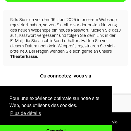
Falls Sie sich vor dem 16. Juni 2025 in unserem Webshop
registriert haben, setzen Sie bitte vor der ersten Nutzung
des neuen Webshops ein neues Passwort. Klicken Sie dazu
auf „Passwort vergessen“ und folgen Sie dem Link in der
E-Mail, die Sie anschließend erhalten. Hatten Sie vor
diesem Datum noch kein Webprofil, registrieren Sie sich
bitte neu. Bei Fragen wenden Sie sich gerne an unsere
Theaterkasse
.
Ou connectez-vous via
Pour une expérience optimale sur notre site
Facebook
Google
Web, nous utilisons des cookies.
Plus de détails
©
2026 - Powered by
Conditions
Protection de la vie
Tixly
privée
Compris !