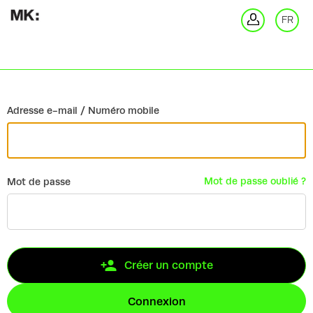
Retour
FR
Co
Adresse e-mail / Numéro mobile
Mot de passe oublié ?
Mot de passe
Créer un compte
Connexion